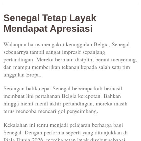
Senegal Tetap Layak
Mendapat Apresiasi
Walaupun harus mengakui keunggulan Belgia, Senegal
sebenarnya tampil sangat impresif sepanjang
pertandingan. Mereka bermain disiplin, berani menyerang,
dan mampu memberikan tekanan kepada salah satu tim
unggulan Eropa.
Serangan balik cepat Senegal beberapa kali berhasil
membuat lini pertahanan Belgia kerepotan. Bahkan
hingga menit-menit akhir pertandingan, mereka masih
terus mencoba mencari gol penyeimbang.
Kekalahan ini tentu menjadi pelajaran berharga bagi
Senegal. Dengan performa seperti yang ditunjukkan di
Piala Dunia 2026, mereka tetap layak disebut sebagai