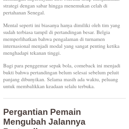
strategi dengan sabar hingga menemukan celah di
pertahanan Senegal.
Mental seperti ini biasanya hanya dimiliki oleh tim yang
sudah terbiasa tampil di pertandingan besar. Belgia
memperlihatkan bahwa pengalaman di turnamen
internasional menjadi modal yang sangat penting ketika
menghadapi tekanan tinggi.
Bagi para penggemar sepak bola, comeback ini menjadi
bukti bahwa pertandingan belum selesai sebelum peluit
panjang dibunyikan. Selama masih ada waktu, peluang
untuk membalikkan keadaan selalu terbuka.
Pergantian Pemain
Mengubah Jalannya