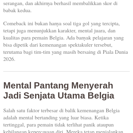
serangan, dan akhirnya berhasil membalikkan skor di
babak kedua.
Comeback ini bukan hanya soal tiga gol yang tercipta,
tetapi juga menunjukkan karakter, mental juara, dan
kualitas para pemain Belgia. Ada banyak pelajaran yang
bisa dipetik dari kemenangan spektakuler tersebut,
terutama bagi tim-tim yang masih bersaing di Piala Dunia
2026.
Mental Pantang Menyerah
Jadi Senjata Utama Belgia
Salah satu faktor terbesar di balik kemenangan Belgia
adalah mental bertanding yang luar biasa. Ketika
tertinggal, para pemain tidak terlihat panik ataupun
kehilangan kepercayaan diri. Mereka tetap menjalankan