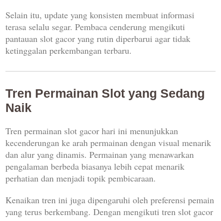
Selain itu, update yang konsisten membuat informasi
terasa selalu segar. Pembaca cenderung mengikuti
pantauan slot gacor yang rutin diperbarui agar tidak
ketinggalan perkembangan terbaru.
Tren Permainan Slot yang Sedang
Naik
Tren permainan slot gacor hari ini menunjukkan
kecenderungan ke arah permainan dengan visual menarik
dan alur yang dinamis. Permainan yang menawarkan
pengalaman berbeda biasanya lebih cepat menarik
perhatian dan menjadi topik pembicaraan.
Kenaikan tren ini juga dipengaruhi oleh preferensi pemain
yang terus berkembang. Dengan mengikuti tren slot gacor