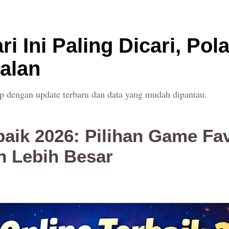
ri Ini Paling Dicari, Pol
alan
kap dengan update terbaru dan data yang mudah dipantau.
baik 2026: Pilihan Game Fa
n Lebih Besar