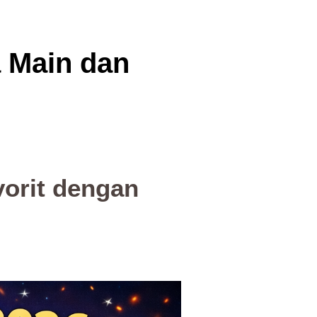
a Main dan
vorit dengan