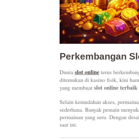
Perkembangan Slo
slot online
Dunia
terus berkembang 
ditemukan di kasino fisik, kini h
slot online terbaik
yang membuat
Selain kemudahan akses, permain
sederhana. Banyak pemain menyukai
permainan yang seru. Dengan desain 
saat ini.