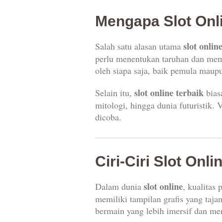
Mengapa Slot Onl
slot onlin
Salah satu alasan utama
perlu menentukan taruhan dan memu
oleh siapa saja, baik pemula mau
slot online terbaik
Selain itu,
bias
mitologi, hingga dunia futuristik.
dicoba.
Ciri-Ciri Slot Onl
slot online
Dalam dunia
, kualitas
memiliki tampilan grafis yang taja
bermain yang lebih imersif dan m