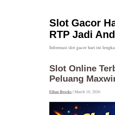
Slot Gacor Ha
RTP Jadi And
Informasi slot gacor hari ini leng
Slot Online Ter
Peluang Maxwi
Ethan Brooks
|
March 10, 2026